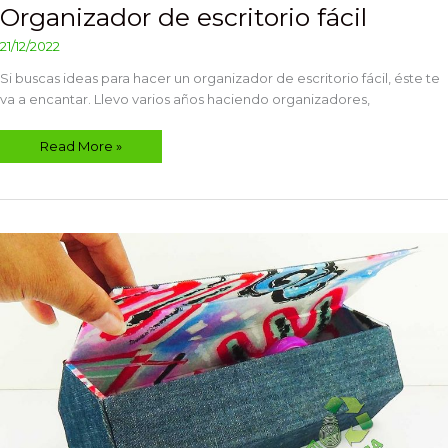
Organizador de escritorio fácil
21/12/2022
Si buscas ideas para hacer un organizador de escritorio fácil, éste te
va a encantar. Llevo varios años haciendo organizadores,
Read More »
Neceser
o
estuche
(Cartonaje)