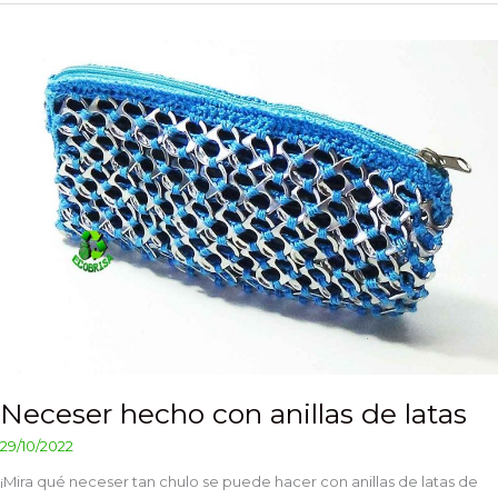
Neceser
hecho
con
anillas
de
latas
Neceser hecho con anillas de latas
29/10/2022
¡Mira qué neceser tan chulo se puede hacer con anillas de latas de