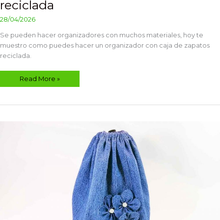
reciclada
28/04/2026
Se pueden hacer organizadores con muchos materiales, hoy te
muestro como puedes hacer un organizador con caja de zapatos
reciclada.
Read More »
Cómo
hacer
mochila
con
base
circular