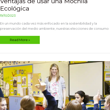
Ventajas de usar una Mochila
Ecológica
19/10/2023
En un mundo cada vez más enfocado en la sostenibilidad y la
preservación del medio ambiente, nuestras elecciones de consumo
Read More »
Cómo
ahorrar
en
el
regreso
a
clases