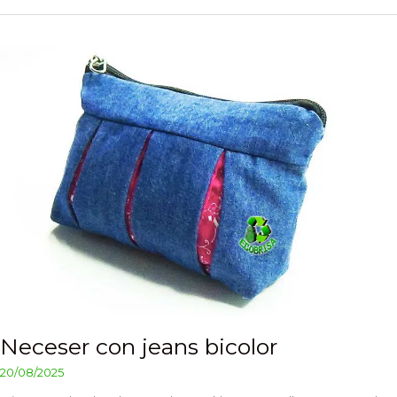
Neceser
con
jeans
bicolor
Neceser con jeans bicolor
20/08/2025