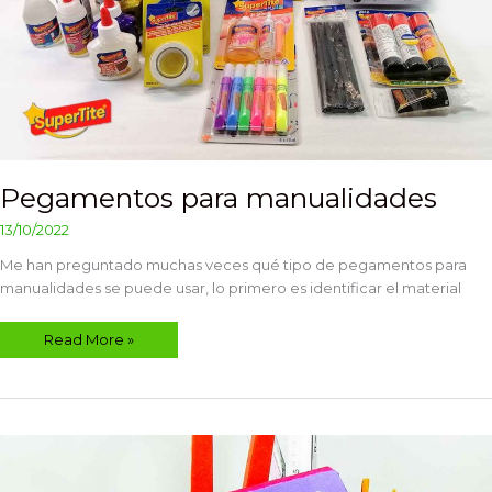
Pegamentos para manualidades
13/10/2022
Me han preguntado muchas veces qué tipo de pegamentos para
manualidades se puede usar, lo primero es identificar el material
Read More »
Organizador
y
porta
herramientas