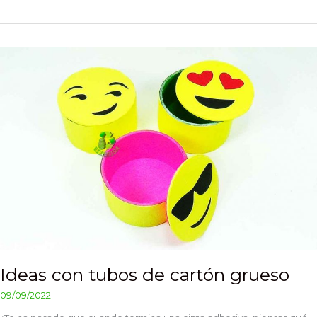
Ideas
con
tubos
de
cartón
grueso
Ideas con tubos de cartón grueso
09/09/2022