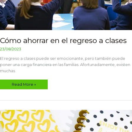
Cómo ahorrar en el regreso a clases
23/08/2023
El regreso a clases puede ser emocionante, pero también puede
poner una carga financiera en las familias. Afortunadamente, existen
muchas
Read More »
Cómo
crear
un
Bullet
Journal