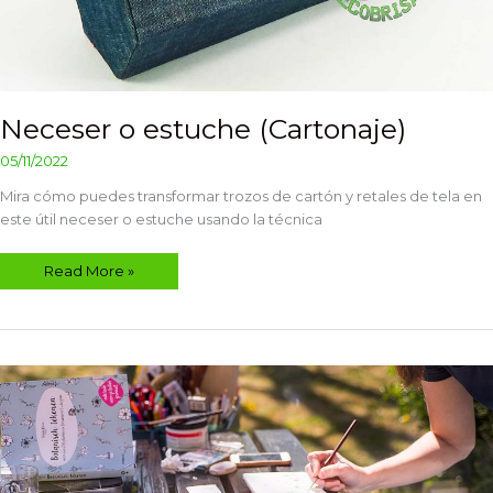
Neceser o estuche (Cartonaje)
05/11/2022
Mira cómo puedes transformar trozos de cartón y retales de tela en
este útil neceser o estuche usando la técnica
Read More »
10
Materiales
imprescindibles
para
hacer
manualidades