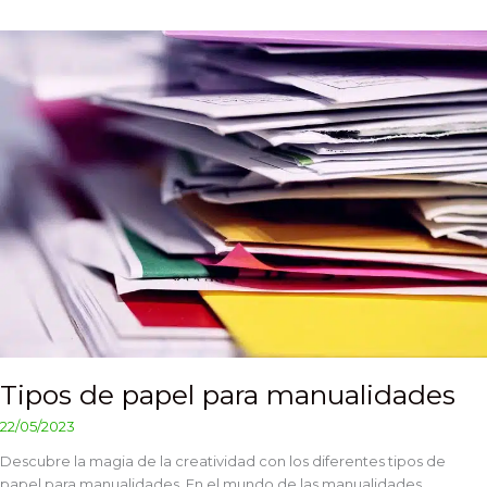
Tipos
de
papel
para
manualidades
Tipos de papel para manualidades
22/05/2023
Descubre la magia de la creatividad con los diferentes tipos de
papel para manualidades. En el mundo de las manualidades,