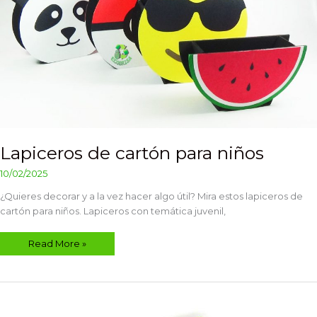
Lapiceros de cartón para niños
10/02/2025
¿Quieres decorar y a la vez hacer algo útil? Mira estos lapiceros de
cartón para niños. Lapiceros con temática juvenil,
Read More »
Cómo