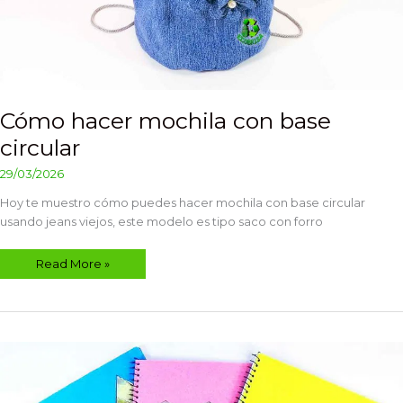
Cómo hacer mochila con base
circular
29/03/2026
Hoy te muestro cómo puedes hacer mochila con base circular
usando jeans viejos, este modelo es tipo saco con forro
Read More »
Decorar
cuadernos
con
material
reciclado