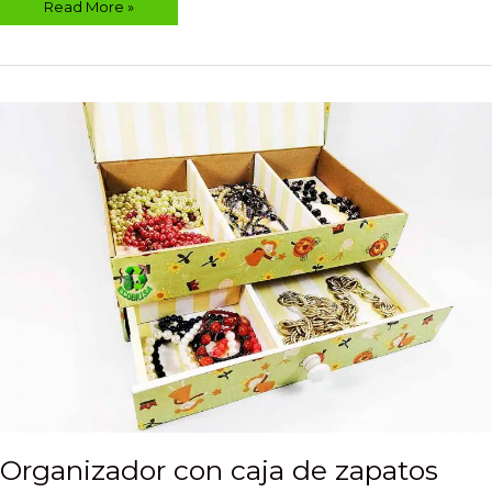
Read More »
Organizador
con
caja
de
zapatos
reciclada
Organizador con caja de zapatos