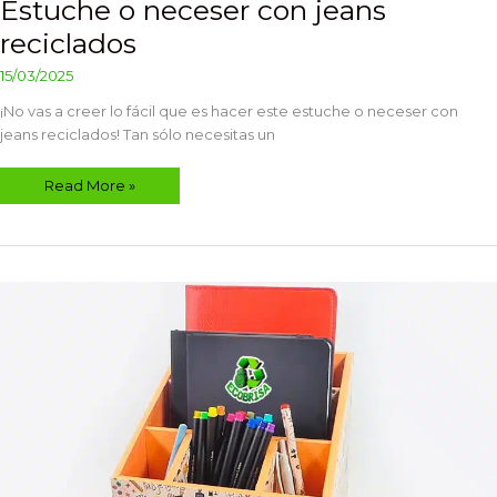
Estuche o neceser con jeans
reciclados
15/03/2025
¡No vas a creer lo fácil que es hacer este estuche o neceser con
jeans reciclados! Tan sólo necesitas un
Read More »
Organizador
de
escritorio
con
cartón