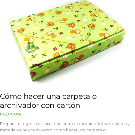
hacer
una
carpeta
o
archivador
con
cartón
Cómo hacer una carpeta o
archivador con cartón
06/07/2024
Prepara tu regreso a clases haciendo tus propios útiles escolares y
materiales, hoy te muestro como hacer una carpeta o