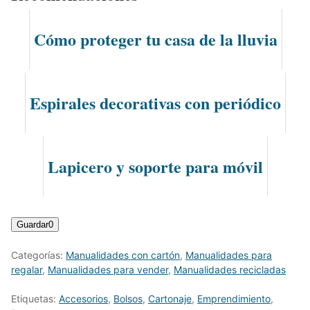
Cómo proteger tu casa de la lluvia
Espirales decorativas con periódico
Lapicero y soporte para móvil
Guardar
0
Categorías:
Manualidades con cartón
,
Manualidades para
regalar
,
Manualidades para vender
,
Manualidades recicladas
Etiquetas:
Accesorios
,
Bolsos
,
Cartonaje
,
Emprendimiento
,