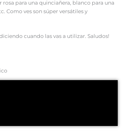
or rosa para una quinciañera, blanco para una
c. Como ves son súper versátiles y
diciendo cuando las vas a utilizar. Saludos!
ico