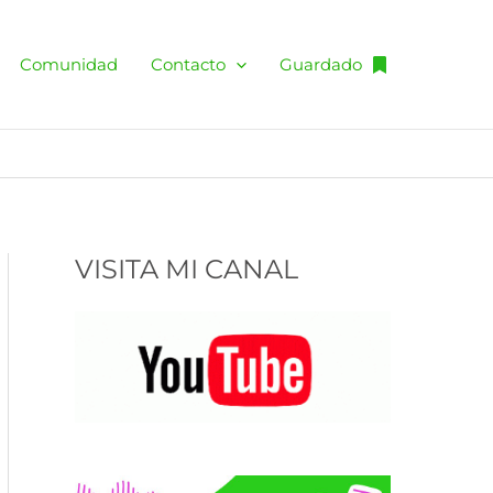
C
a
Comunidad
Contacto
Guardado
t
e
g
o
r
VISITA MI CANAL
í
a
s