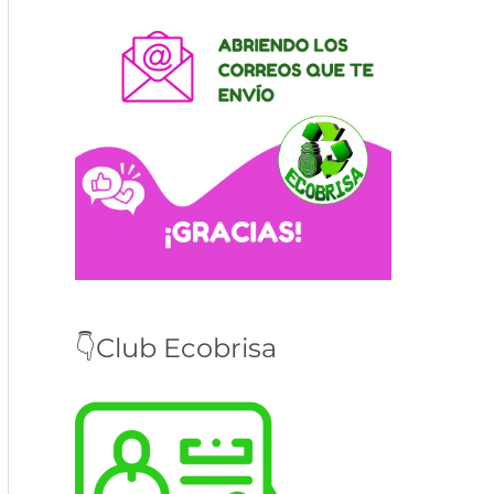
👇Club Ecobrisa