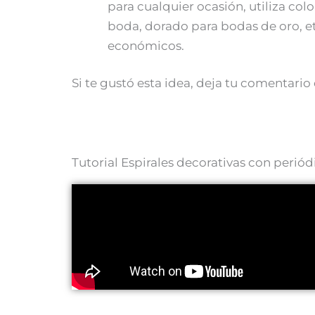
para cualquier ocasión, utiliza col
boda, dorado para bodas de oro, et
económicos.
Si te gustó esta idea, deja tu comentario 
Tutorial Espirales decorativas con periód