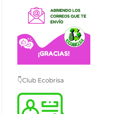
👇Club Ecobrisa