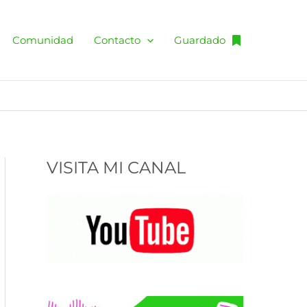
C
a
Comunidad
Contacto
Guardado
t
e
g
o
r
VISITA MI CANAL
í
a
s