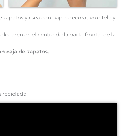
de zapatos ya sea con papel decorativo o tela y
olocaren en el centro de la parte frontal de la
n caja de zapatos.
s reciclada