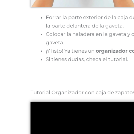
Forrar la parte exterior de la caja 
la parte delantera de la gaveta.
Colocar la haladera en la gaveta y c
gaveta.
¡Y listo! Ya tienes un
organizador co
Si tienes dudas, checa el tutorial.
Tutorial Organizador con caja de zapato