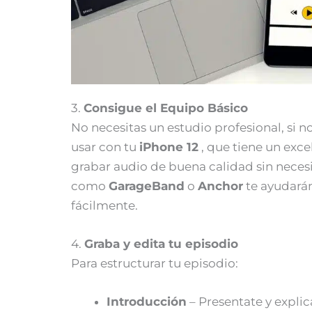
3.
Consigue el Equipo Básico
No necesitas un estudio profesional, s
i n
usar con tu
iPhone 12
, que tiene un exc
grabar audio de buena calidad sin neces
como
GarageBand
o
Anchor
te ayudarán
fácilmente.
4.
Graba y edita tu episodio
Para estructurar tu episodio:
Introducción
– Presentate y explic