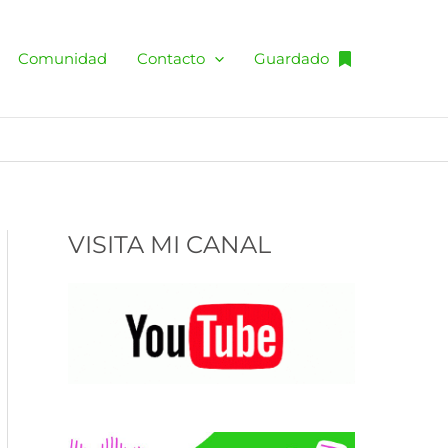
C
a
Comunidad
Contacto
Guardado
t
e
g
o
r
VISITA MI CANAL
í
a
s