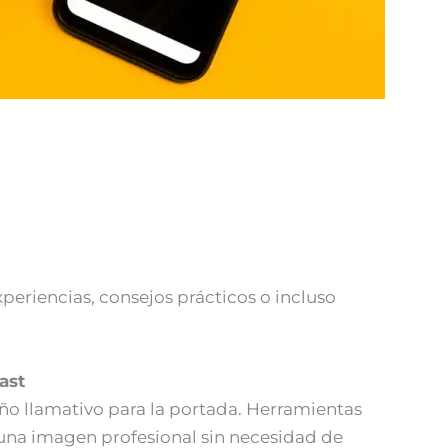
periencias, consejos prácticos o incluso
ast
ño llamativo para la portada. Herramientas
una imagen profesional sin necesidad de